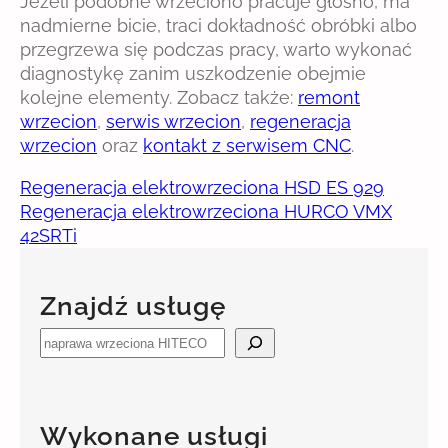
Jeżeli podobne wrzeciono pracuje głośno, ma
nadmierne bicie, traci dokładność obróbki albo
przegrzewa się podczas pracy, warto wykonać
diagnostykę zanim uszkodzenie obejmie
kolejne elementy. Zobacz także:
remont
wrzecion
,
serwis wrzecion
,
regeneracja
wrzecion
oraz
kontakt z serwisem CNC
.
Regeneracja elektrowrzeciona HSD ES 929
Regeneracja elektrowrzeciona HURCO VMX
42SRTi
Znajdź usługę
S
e
a
r
Wykonane usługi
c