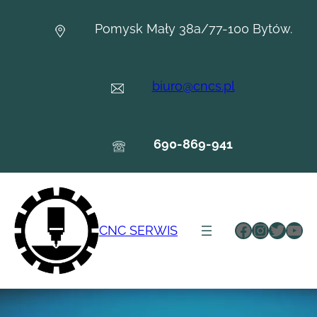
Przejdź
do
Pomysk Mały 38a/77-100 Bytów.
treści
biuro@cncs.pl
690-869-941
Facebook
Instagr
Twitte
You
CNC SERWIS