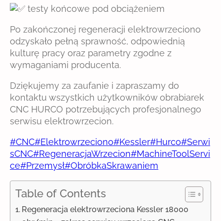
testy końcowe pod obciążeniem
Po zakończonej regeneracji elektrowrzeciono
odzyskało pełną sprawność, odpowiednią
kulturę pracy oraz parametry zgodne z
wymaganiami producenta.
Dziękujemy za zaufanie i zapraszamy do
kontaktu wszystkich użytkowników obrabiarek
CNC HURCO potrzebujących profesjonalnego
serwisu elektrowrzecion.
#CNC
#Elektrowrzeciono
#Kessler
#Hurco
#Serwi
sCNC
#RegeneracjaWrzecion
#MachineToolServi
ce
#Przemysł
#ObróbkaSkrawaniem
Table of Contents
Regeneracja elektrowrzeciona Kessler 18000