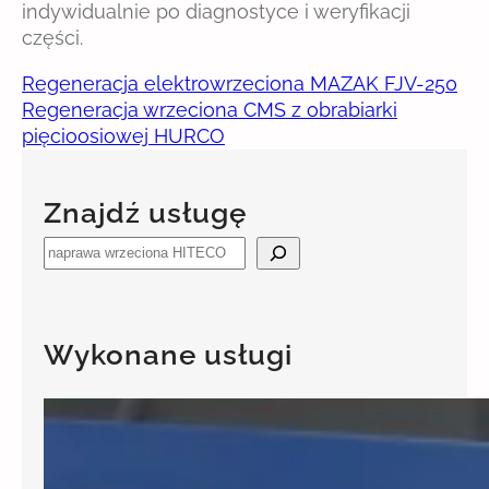
indywidualnie po diagnostyce i weryfikacji
części.
Regeneracja elektrowrzeciona MAZAK FJV-250
Regeneracja wrzeciona CMS z obrabiarki
pięcioosiowej HURCO
Znajdź usługę
S
e
a
r
Wykonane usługi
c
h