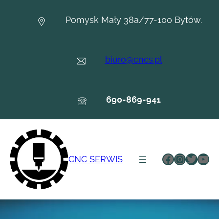
Przejdź
do
Pomysk Mały 38a/77-100 Bytów.
treści
biuro@cncs.pl
690-869-941
Facebook
Instagr
Twitte
You
CNC SERWIS