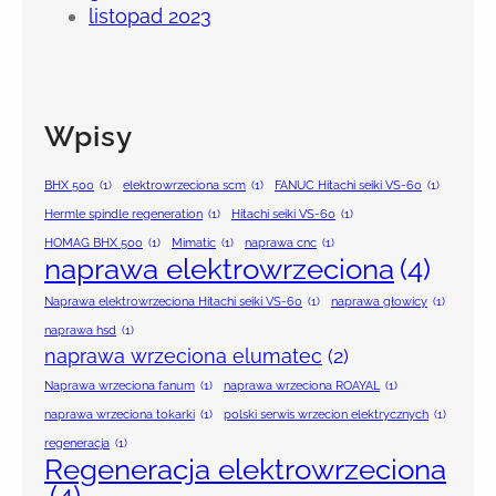
listopad 2023
Wpisy
BHX 500
(1)
elektrowrzeciona scm
(1)
FANUC Hitachi seiki VS-60
(1)
Hermle spindle regeneration
(1)
Hitachi seiki VS-60
(1)
HOMAG BHX 500
(1)
Mimatic
(1)
naprawa cnc
(1)
naprawa elektrowrzeciona
(4)
Naprawa elektrowrzeciona Hitachi seiki VS-60
(1)
naprawa głowicy
(1)
naprawa hsd
(1)
naprawa wrzeciona elumatec
(2)
Naprawa wrzeciona fanum
(1)
naprawa wrzeciona ROAYAL
(1)
naprawa wrzeciona tokarki
(1)
polski serwis wrzecion elektrycznych
(1)
regeneracja
(1)
Regeneracja elektrowrzeciona
(4)