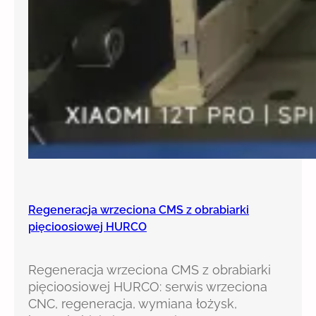
Regeneracja wrzeciona CMS z obrabiarki
pięcioosiowej HURCO
Regeneracja wrzeciona CMS z obrabiarki
pięcioosiowej HURCO: serwis wrzeciona
CNC, regeneracja, wymiana łożysk,