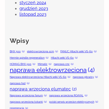
styczeń 2024
grudzień 2023
listopad 2023
Wpisy
BHX 500
(1)
elektrowrzeciona scm
(1)
FANUC Hitachi seiki VS-60
(1)
Hermle spindle regeneration
(1)
Hitachi seiki VS-60
(1)
HOMAG BHX 500
(1)
Mimatic
(1)
naprawa cnc
(1)
naprawa elektrowrzeciona
(4)
Naprawa elektrowrzeciona Hitachi seiki VS-60
(1)
naprawa głowicy
(1)
naprawa hsd
(1)
naprawa wrzeciona elumatec
(2)
Naprawa wrzeciona fanum
(1)
naprawa wrzeciona ROAYAL
(1)
naprawa wrzeciona tokarki
(1)
polski serwis wrzecion elektrycznych
(1)
regeneracja
(1)