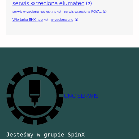
serwis wrzeciona elumatec
(2)
serwis wrzeciona hsd es 951
(1)
serwis wrzeciona ROYAL
(1)
Wiertarka BHX 500
(1)
wrzeciona cnc
(1)
CNC SERWIS
Jesteśmy w grupie SpinX