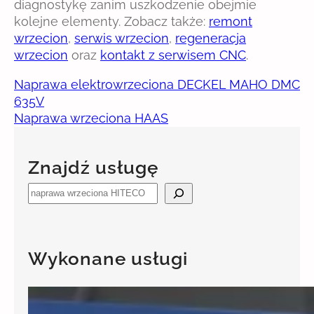
diagnostykę zanim uszkodzenie obejmie
kolejne elementy. Zobacz także:
remont
wrzecion
,
serwis wrzecion
,
regeneracja
wrzecion
oraz
kontakt z serwisem CNC
.
Naprawa elektrowrzeciona DECKEL MAHO DMC
635V
Naprawa wrzeciona HAAS
Znajdź usługę
S
e
a
r
Wykonane usługi
c
h