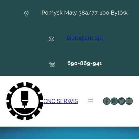
Przejdź
do
Pomysk Mały 38a/77-100 Bytów.
treści
biuro@cncs.pl
690-869-941
Facebook
Instagr
Twitte
You
CNC SERWIS