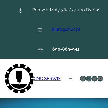
Przejdź
do
Pomysk Mały 38a/77-100 Bytów.
treści
biuro@cncs.pl
690-869-941
Facebook
Instagr
Twitte
You
CNC SERWIS