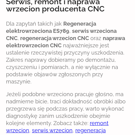
Serwis, remont i naprawa
wrzecion producenta CNC
Dla zapytań takich jak
Regeneracja
elektrowrzeciona ES789
,
serwis wrzeciona
CNC
,
regeneracja wrzecion CNC
oraz
naprawa
elektrowrzecion CNC
najważniejsze jest
ustalenie rzeczywistej przyczyny uszkodzenia.
Zakres naprawy dobieramy po demontażu,
czyszczeniu i pomiarach, a nie wyłącznie na
podstawie objawów zgłoszonych przy
maszynie.
Jeżeli podobne wrzeciono pracuje głośno, ma
nadmierne bicie, traci dokładność obróbki albo
przegrzewa się podczas pracy, warto wykonać
diagnostykę zanim uszkodzenie obejmie
kolejne elementy. Zobacz także:
remont
wrzecion
,
serwis wrzecion
,
regeneracja