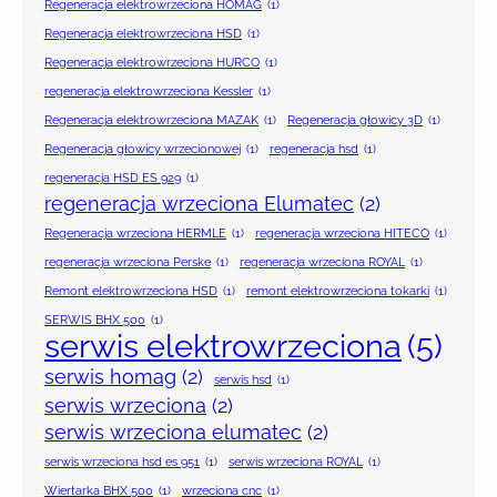
Regeneracja elektrowrzeciona HOMAG
(1)
Regeneracja elektrowrzeciona HSD
(1)
Regeneracja elektrowrzeciona HURCO
(1)
regeneracja elektrowrzeciona Kessler
(1)
Regeneracja elektrowrzeciona MAZAK
(1)
Regeneracja głowicy 3D
(1)
Regeneracja głowicy wrzecionowej
(1)
regeneracja hsd
(1)
regeneracja HSD ES 929
(1)
regeneracja wrzeciona Elumatec
(2)
Regeneracja wrzeciona HERMLE
(1)
regeneracja wrzeciona HITECO
(1)
regeneracja wrzeciona Perske
(1)
regeneracja wrzeciona ROYAL
(1)
Remont elektrowrzeciona HSD
(1)
remont elektrowrzeciona tokarki
(1)
SERWIS BHX 500
(1)
serwis elektrowrzeciona
(5)
serwis homag
(2)
serwis hsd
(1)
serwis wrzeciona
(2)
serwis wrzeciona elumatec
(2)
serwis wrzeciona hsd es 951
(1)
serwis wrzeciona ROYAL
(1)
Wiertarka BHX 500
(1)
wrzeciona cnc
(1)