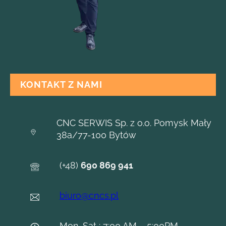
KONTAKT Z NAMI
CNC SERWIS Sp. z o.o. Pomysk Mały
38a/77-100 Bytów
(+48)
690 869 941
biuro@cncs.pl
Mon-Sat : 7:00 AM – 5:00PM