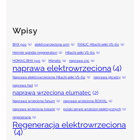
Wpisy
BHX 500
(1)
elektrowrzeciona scm
(1)
FANUC Hitachi seiki VS-60
(1)
Hermle spindle regeneration
(1)
Hitachi seiki VS-60
(1)
HOMAG BHX 500
(1)
Mimatic
(1)
naprawa cnc
(1)
naprawa elektrowrzeciona
(4)
Naprawa elektrowrzeciona Hitachi seiki VS-60
(1)
naprawa głowicy
(1)
naprawa hsd
(1)
naprawa wrzeciona elumatec
(2)
Naprawa wrzeciona fanum
(1)
naprawa wrzeciona ROAYAL
(1)
naprawa wrzeciona tokarki
(1)
polski serwis wrzecion elektrycznych
(1)
regeneracja
(1)
Regeneracja elektrowrzeciona
(4)