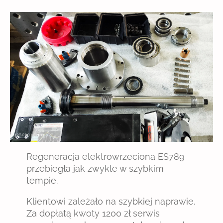
Regeneracja elektrowrzeciona ES789
przebiegła jak zwykle w szybkim
tempie.
Klientowi zależało na szybkiej naprawie.
Za dopłatą kwoty 1200 zł serwis