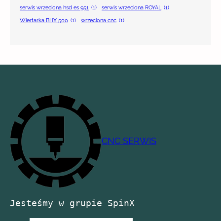
serwis wrzeciona hsd es 951
(1)
serwis wrzeciona ROYAL
(1)
Wiertarka BHX 500
(1)
wrzeciona cnc
(1)
CNC SERWIS
Jesteśmy w grupie SpinX