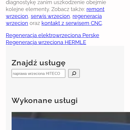
diagnostykę zanim uszkodzenie obejmie
kolejne elementy. Zobacz także:
remont
wrzecion
,
serwis wrzecion
,
regeneracja
wrzecion
oraz
kontakt z serwisem CNC
.
Regeneracja elektrowrzeciona Perske
Regeneracja wrzeciona HERMLE
Znajdź usługę
S
e
a
r
Wykonane usługi
c
h