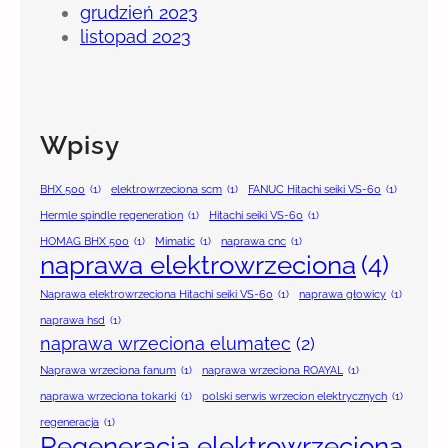
grudzień 2023
listopad 2023
Wpisy
BHX 500
(1)
elektrowrzeciona scm
(1)
FANUC Hitachi seiki VS-60
(1)
Hermle spindle regeneration
(1)
Hitachi seiki VS-60
(1)
HOMAG BHX 500
(1)
Mimatic
(1)
naprawa cnc
(1)
naprawa elektrowrzeciona
(4)
Naprawa elektrowrzeciona Hitachi seiki VS-60
(1)
naprawa głowicy
(1)
naprawa hsd
(1)
naprawa wrzeciona elumatec
(2)
Naprawa wrzeciona fanum
(1)
naprawa wrzeciona ROAYAL
(1)
naprawa wrzeciona tokarki
(1)
polski serwis wrzecion elektrycznych
(1)
regeneracja
(1)
Regeneracja elektrowrzeciona