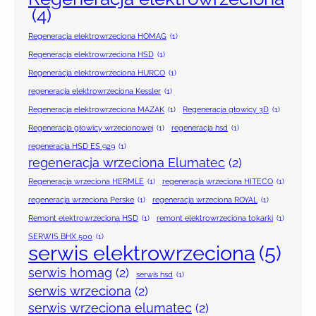
(4)
Regeneracja elektrowrzeciona HOMAG
(1)
Regeneracja elektrowrzeciona HSD
(1)
Regeneracja elektrowrzeciona HURCO
(1)
regeneracja elektrowrzeciona Kessler
(1)
Regeneracja elektrowrzeciona MAZAK
(1)
Regeneracja głowicy 3D
(1)
Regeneracja głowicy wrzecionowej
(1)
regeneracja hsd
(1)
regeneracja HSD ES 929
(1)
regeneracja wrzeciona Elumatec
(2)
Regeneracja wrzeciona HERMLE
(1)
regeneracja wrzeciona HITECO
(1)
regeneracja wrzeciona Perske
(1)
regeneracja wrzeciona ROYAL
(1)
Remont elektrowrzeciona HSD
(1)
remont elektrowrzeciona tokarki
(1)
SERWIS BHX 500
(1)
serwis elektrowrzeciona
(5)
serwis homag
(2)
serwis hsd
(1)
serwis wrzeciona
(2)
serwis wrzeciona elumatec
(2)