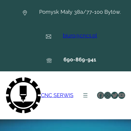
Przejdź
do
Pomysk Mały 38a/77-100 Bytów.
treści
biuro@cncs.pl
690-869-941
Facebook
Instagr
Twitte
You
CNC SERWIS