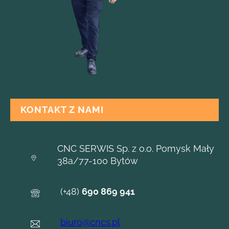
KONTAKT Z NAMI
CNC SERWIS Sp. z o.o. Pomysk Mały
38a/77-100 Bytów
(+48)
690 869 941
biuro@cncs.pl